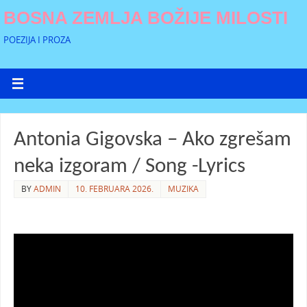
BOSNA ZEMLJA BOŽIJE MILOSTI
POEZIJA I PROZA
Antonia Gigovska – Ako zgrešam
neka izgoram / Song -Lyrics
BY
ADMIN
10. FEBRUARA 2026.
MUZIKA