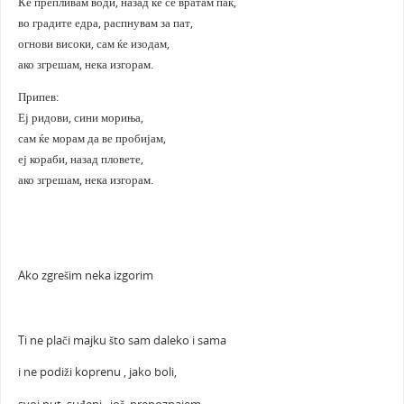
Ќе препливам води, назад ќе се вратам пак,
во градите едра, распнувам за пат,
огнови високи, сам ќе изодам,
ако згрешам, нека изгорам.
Припев:
Еј ридови, сини мориња,
сам ќе морам да ве пробијам,
еј кораби, назад пловете,
ако згрешам, нека изгорам.
Ako zgrešim neka izgorim
Ti ne plači majku što sam daleko i sama
i ne podiži koprenu , jako boli,