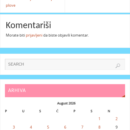
plove
Komentariši
Morate biti
prijavljeni
da biste objavili komentar.
ARHIVA
August 2026
P
U
S
Č
P
S
N
1
2
3
4
5
6
7
8
9