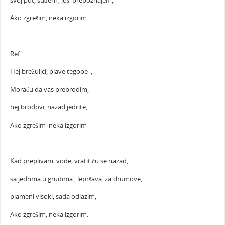
svoj put, suđeni , još prepoznajem,
Ako zgrešim, neka izgorim
Ref.
Hej brežuljci, plave tegobe ,
Moraću da vas prebrodim,
hej brodovi, nazad jedrite,
Ako zgrešim neka izgorim
Kad preplivam vode, vratit ću se nazad,
sa jedrima u grudima , lepršava za drumove,
plameni visoki, sada odlazim,
Ako zgrešim, neka izgorim.