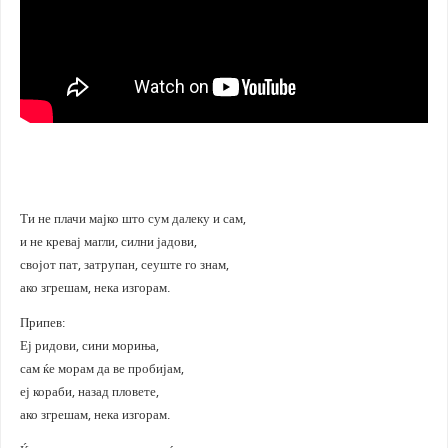
Ти не плачи мајко што сум далеку и сам,
и не кревај магли, силни јадови,
својот пат, затрупан, сеуште го знам,
ако згрешам, нека изгорам.
Припев:
Еј ридови, сини мориња,
сам ќе морам да ве пробијам,
еј кораби, назад пловете,
ако згрешам, нека изгорам.