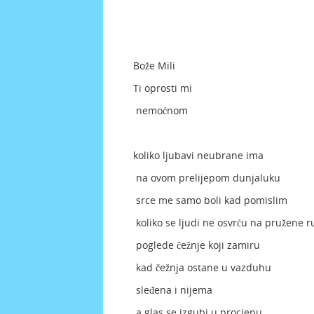
Bože Mili
Ti oprosti mi
nemoćnom
koliko ljubavi neubrane ima
na ovom prelijepom dunjaluku
srce me samo boli kad pomislim
koliko se ljudi ne osvrću na pružene r
poglede čežnje koji zamiru
kad čežnja ostane u vazduhu
sleđena i nijema
a glas se izgubi u procjepu