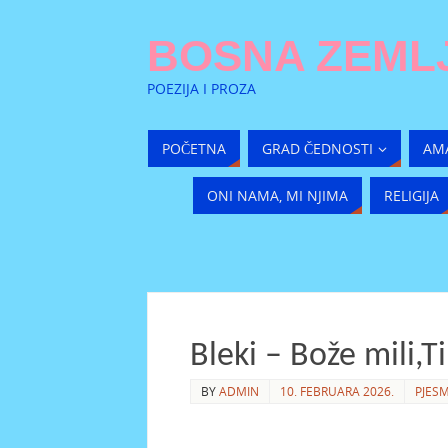
BOSNA ZEMLJ
POEZIJA I PROZA
POČETNA
GRAD ČEDNOSTI
AM
ONI NAMA, MI NJIMA
RELIGIJA
Bleki – Bože mili,T
BY
ADMIN
10. FEBRUARA 2026.
PJES