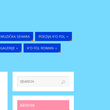
MUZIČKA SEHARA
POEZIJA K'O FOL
GALERIJE
K'O FOL ROMAN
ARHIVA