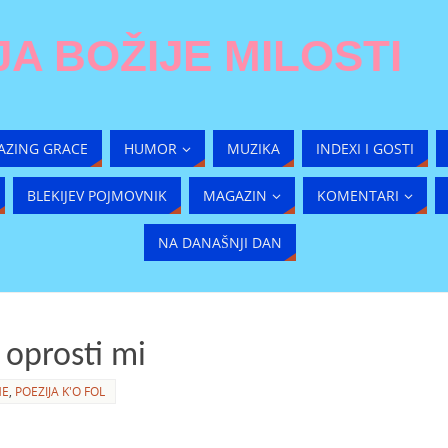
A BOŽIJE MILOSTI
AZING GRACE
HUMOR
MUZIKA
INDEXI I GOSTI
BLEKIJEV POJMOVNIK
MAGAZIN
KOMENTARI
NA DANAŠNJI DAN
i oprosti mi
ME
,
POEZIJA K'O FOL