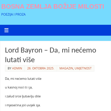
BOSNA ZEMLJA BOŽIJE MILOSTI
POEZIJA I PROZA
Lord Bayron – Da, mi nećemo
lutati više
BY
ADMIN
26. OKTOBRA 2025.
MAGAZIN
,
UMJETNOST
Da, mi nećemo lutati više
u kasnoj noći ti i ja,
i zalud srce ljubavlju diše
i mjesečina još uvijek sja.