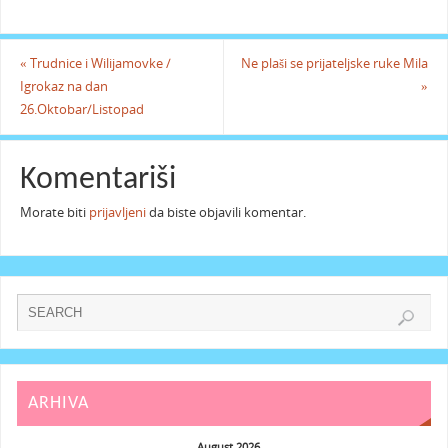
«
Trudnice i Wilijamovke /
Ne plaši se prijateljske ruke Mila
Igrokaz na dan
»
26.Oktobar/Listopad
Komentariši
Morate biti
prijavljeni
da biste objavili komentar.
ARHIVA
August 2026