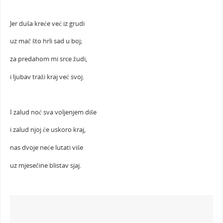
Jer duša kreće već iz grudi
uz mač što hrli sad u boj;
za predahom mi srce žudi,
i ljubav traži kraj već svoj.
I zalud noć sva voljenjem diše
i zalud njoj će uskoro kraj,
nas dvoje neće lutati više
uz mjesečine blistav sjaj.