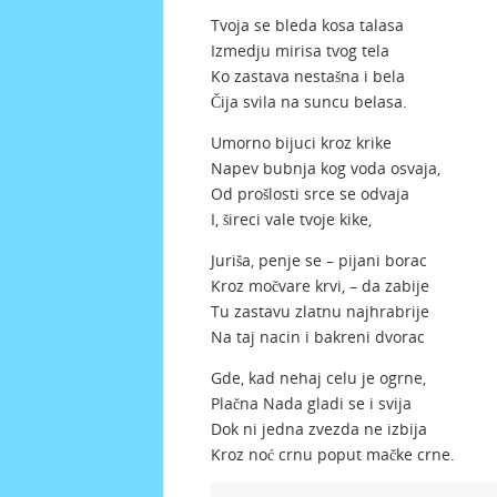
Tvoja se bleda kosa talasa
Izmedju mirisa tvog tela
Ko zastava nestašna i bela
Čija svila na suncu belasa.
Umorno bijuci kroz krike
Napev bubnja kog voda osvaja,
Od prošlosti srce se odvaja
I, šireci vale tvoje kike,
Juriša, penje se – pijani borac
Kroz močvare krvi, – da zabije
Tu zastavu zlatnu najhrabrije
Na taj nacin i bakreni dvorac
Gde, kad nehaj celu je ogrne,
Plačna Nada gladi se i svija
Dok ni jedna zvezda ne izbija
Kroz noć crnu poput mačke crne.