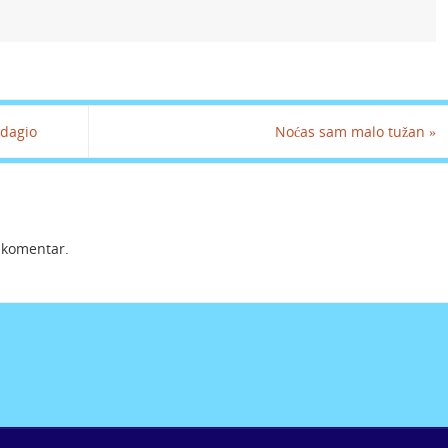
Adagio
Noćas sam malo tužan
»
i komentar.