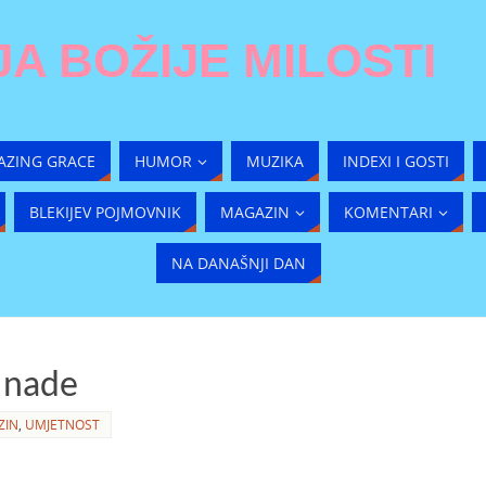
A BOŽIJE MILOSTI
AZING GRACE
HUMOR
MUZIKA
INDEXI I GOSTI
BLEKIJEV POJMOVNIK
MAGAZIN
KOMENTARI
NA DANAŠNJI DAN
 nade
ZIN
,
UMJETNOST