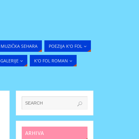
MUZIČKA SEHARA
POEZIJA K'O FOL
GALERIJE
K'O FOL ROMAN
ARHIVA