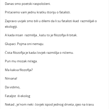
Danas smo poetski raspoloženi.
Pričaćemo vam jednu kratku štoriju o fatalisti.
Zapravo uvijek smo bili u dilemi da li su fatalisti ikad razmišljali o
ekologiji.
A kada insan razmišlja , kažu to je filozofija ili bitak.
Glupaci. Pojma oni nemaju.
Čista filozofija je kada čovjek razmišlja o ničemu.
Pun mu mozak ničega.
Ma kakva filozofija?
Nirvana!
Da vidimo,
Fataljist ili ekolog
Nekad , je'nom neki čovjek ispod jednog drveta ,sjeo na travu