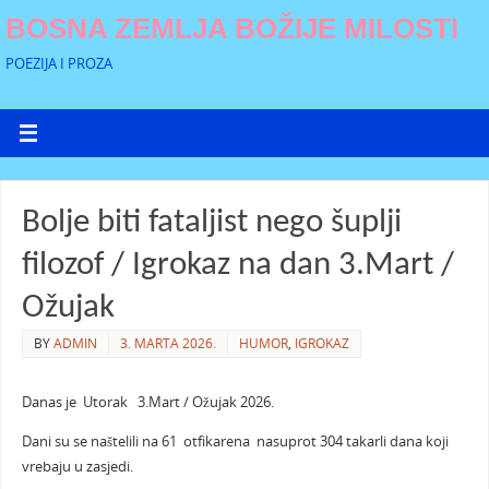
BOSNA ZEMLJA BOŽIJE MILOSTI
POEZIJA I PROZA
Bolje biti fataljist nego šuplji
filozof / Igrokaz na dan 3.Mart /
Ožujak
BY
ADMIN
3. MARTA 2026.
HUMOR
,
IGROKAZ
Danas je Utorak 3.Mart / Ožujak 2026.
Dani su se naštelili na 61 otfikarena nasuprot 304 takarli dana koji
vrebaju u zasjedi.