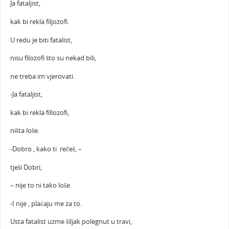
Ja fataljist,
kak bi rekla filjozofi.
U redu je biti fatalist,
nisu filozofi što su nekad bili,
ne treba im vjerovati.
-Ja fataljist,
kak bi rekla fillozofi,
ništa loše.
-Dobro , kako ti rečeš, –
tješi Dobri,
– nije to ni tako loše.
-I nije , plaćaju me za to.
Usta fatalist uzme šiljak polegnut u travi,