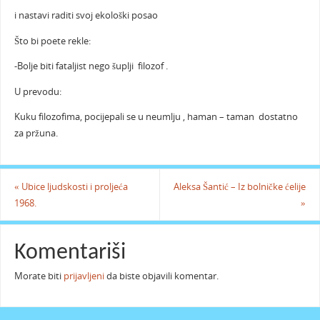
i nastavi raditi svoj ekološki posao
Što bi poete rekle:
-Bolje biti fataljist nego šuplji filozof .
U prevodu:
Kuku filozofima, pocijepali se u neumlju , haman – taman dostatno
za pržuna.
«
Ubice ljudskosti i proljeća
Aleksa Šantić – Iz bolničke ćelije
1968.
»
Komentariši
Morate biti
prijavljeni
da biste objavili komentar.