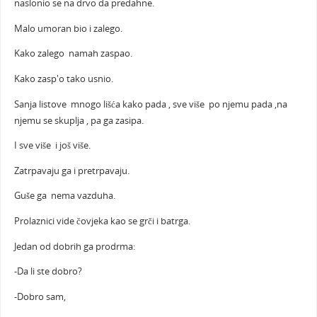
naslonio se na drvo da predahne.
Malo umoran bio i zalego.
Kako zalego namah zaspao.
Kako zasp'o tako usnio.
Sanja listove mnogo lišća kako pada , sve više po njemu pada ,na
njemu se skuplja , pa ga zasipa.
I sve više i još više.
Zatrpavaju ga i pretrpavaju.
Guše ga nema vazduha.
Prolaznici vide čovjeka kao se grči i batrga.
Jedan od dobrih ga prodrma:
-Da li ste dobro?
-Dobro sam,