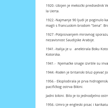
1920.-Ubijen je meksički predsednik V
la Uerta.
1922.-Najmanje 90 ljudi je poginulo k
magli s francuskim brodom “Sena”. Brod 
1927.-Potpisivanjem mirovnog sporazum
nezavisnost Saudijske Arabije.
1941.-Italija je u anektirala Boku Kot
Kotorska.
1941.- Njemačke snage izvršile su inva
1944.-Rođen je britanski bluz-pjevač J
1956.- Eksplodirala je prva hidrogensk
pacifičkog ostrva Bikini.
Jadni bikini. Bilo je to jednodjelno os
1956.-Umro je engleski pisac i karikatu