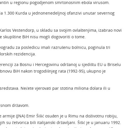
karantin u regionu pogodjenom smrtonosnim ebola virusom.
bila 1.300 Kurda u jednonenedeljnoj ofanzivi unutar severnog
 Karlos Vestendorp, u skladu sa svojim ovlaštenjima, izabrao novi
e skupštine BiH nisu mogli dogovoriti o tome.
gradu za posledicu imali razrušenu bolnicu, poginula tri
orskih rezidencija.
renciji za Bosnu i Hercegovinu održanoj u sjedištu EU u Briselu
obnovu BiH nakon trogodišnjeg rata (1992-95), ukupno je
sredstava. Nećete vjerovati par stotina miliona dolara ili u
visnom državom.
e armije (JNA) Emir Šišić osuđen je u Rimu na doživotnu robiju,
h su četvorica bili italijanski državljani. Šišić je u januaru 1992.