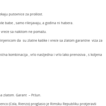
ekaju putovnice za prošlost.
e babe , samo riknjavaju, a godina ni habera.
ne vreće sa nakitom ne pomažu.
njenicom da su zlatne kašike i vreće sa zlatom garantne viza za
nična kombinacija , vrlo nasljedna i vrlo lako prenosiva , s koljena
a zlatom. Garant – Pržun.
ienco (Cola, Rienzo) proglasio je Rimsku Republiku protjeravši