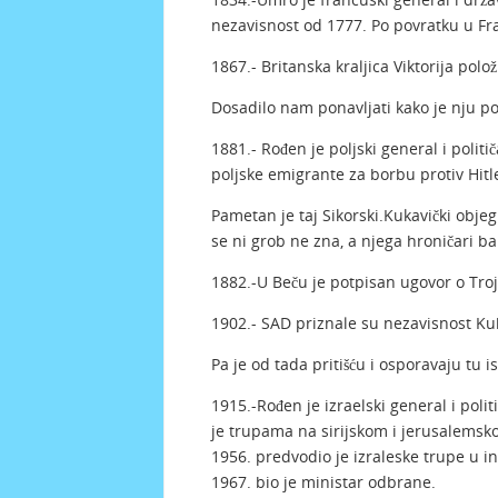
nezavisnost od 1777. Po povratku u F
1867.- Britanska kraljica Viktorija pol
Dosadilo nam ponavljati kako je nju po
1881.- Rođen je poljski general i polit
poljske emigrante za borbu protiv Hitl
Pametan je taj Sikorski.Kukavički obje
se ni grob ne zna, a njega hroničari 
1882.-U Beču je potpisan ugovor o Troj
1902.- SAD priznale su nezavisnost Ku
Pa je od tada pritišću i osporavaju tu is
1915.-Rođen je izraelski general i po
je trupama na sirijskom i jerusalemsk
1956. predvodio je izraleske trupe u i
1967. bio je ministar odbrane.