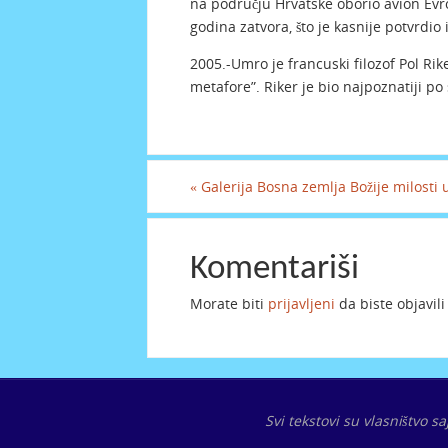
na području Hrvatske oborio avion Evr
godina zatvora, što je kasnije potvrdio
2005.-Umro je francuski filozof Pol Rik
metafore”. Riker je bio najpoznatiji p
«
Galerija Bosna zemlja Božije milosti 
Komentariši
Morate biti
prijavljeni
da biste objavil
Svi tekstovi su vlasništvo s