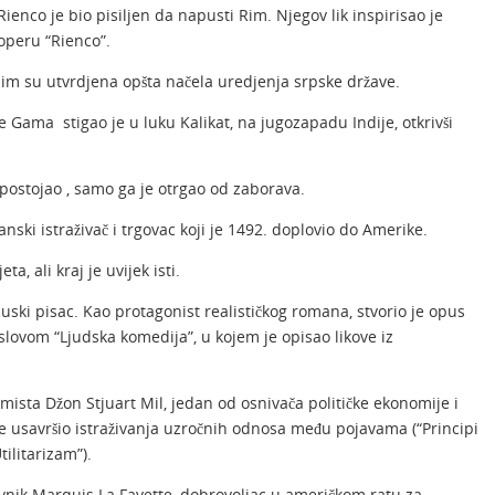
ienco je bio pisiljen da napusti Rim. Njegov lik inspirisao je
operu “Rienco”.
im su utvrdjena opšta načela uredjenja srpske države.
 Gama stigao je u luku Kalikat, na jugozapadu Indije, otkrivši
k postojao , samo ga je otrgao od zaborava.
nski istraživač i trgovac koji je 1492. doplovio do Amerike.
ta, ali kraj je uvijek isti.
uski pisac. Kao protagonist realističkog romana, stvorio je opus
slovom “Ljudska komedija”, u kojem je opisao likove iz
omista Džon Stjuart Mil, jedan od osnivača političke ekonomije i
i je usavršio istraživanja uzročnih odnosa među pojavama (“Principi
tilitarizam”).
avnik Marquis La Fayette, dobrovoljac u američkom ratu za