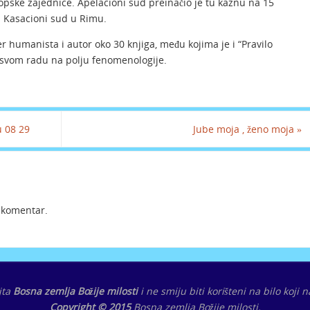
opske zajednice. Apelacioni sud preinačio je tu kaznu na 15
 i Kasacioni sud u Rimu.
er humanista i autor oko 30 knjiga, među kojima je i “Pravilo
o svom radu na polju fenomenologije.
u 08 29
Jube moja , ženo moja
»
i komentar.
ajta
Bosna zemlja Božije milosti
i ne smiju biti korišteni na bilo koji
Copyright © 2015
Bosna zemlja Božije milosti.