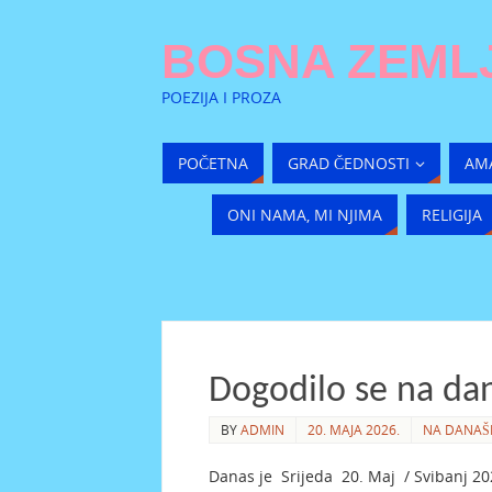
BOSNA ZEMLJ
POEZIJA I PROZA
POČETNA
GRAD ČEDNOSTI
AM
ONI NAMA, MI NJIMA
RELIGIJA
Dogodilo se na dan
BY
ADMIN
20. MAJA 2026.
NA DANAŠN
Danas je Srijeda 20. Maj / Svibanj 20