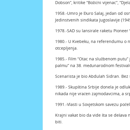
Dobson”, kritike “Božićni vijenac”, “Dj
1958.-Umro je Đuro Salaj, jedan od osn
Jedinstvenih sindikata Jugoslavije (194
1978.-SAD su lansirale raketu Pioneer
1980.- U Kvebeku, na referendumu o ne
otcepljenja.
1985.- Film “Otac na službenom putu” j
palmu” na 38. međunarodnom festival
Scenarista je bio Abdulah Sidran. Bez 
1989.- Skupština Srbije donela je odlu
nikada nije vraćen zajmodavcima, a srp
1991.-Vlasti u Sovjetskom savezu počel
Krajni vakat bio da vide šta se dešava 
biti.