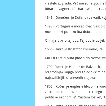
vlastelu iz grada. Već naredne godine R
Riharda Vagnera (Richard Wagner) za 
1349.- Donešen je Dušanov zakonik koj
1498.- Portugalski moreplovac Vasco de
novi morski put oko Rta dobre nade.
On nije otkrio taj put. Taj put je uvije
1506.-Umro je Kristofor Kolumbo, italija
Mo.š ti i četiri puta ploviti do Novog svije
1799.-Rođen je Honoré de Balzac, franc
od stotinjak knjiga pod zajedničkim na
najrazličitijih društvenih slojeva.
1806.- Rođen je engleski filozof i ekon
zastupnik utilitarizma u etici. U logic
političke ekonomije”, “Sistem logike”, “U
1834.-Umro je francuski general i drž