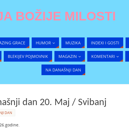
A BOŽIJE MILOSTI
AZING GRACE
HUMOR
MUZIKA
INDEXI I GOSTI
BLEKIJEV POJMOVNIK
MAGAZIN
KOMENTARI
NA DANAŠNJI DAN
ašnji dan 20. Maj / Svibanj
JI DAN
26.godine.