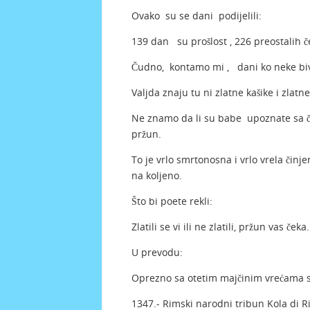
Ovako su se dani podijelili:
139 dan su prošlost , 226 preostalih č
Čudno, kontamo mi , dani ko neke bivš
Valjda znaju tu ni zlatne kašike i zlat
Ne znamo da li su babe upoznate sa či
pržun.
To je vrlo smrtonosna i vrlo vrela činje
na koljeno.
Što bi poete rekli:
Zlatili se vi ili ne zlatili, pržun vas čeka.
U prevodu:
Oprezno sa otetim majčinim vrećama s
1347.- Rimski narodni tribun Kola di R