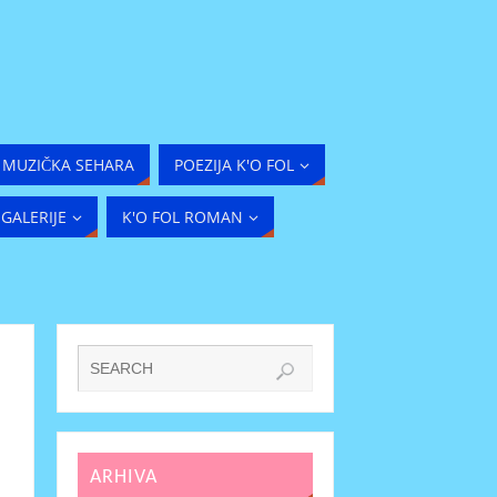
MUZIČKA SEHARA
POEZIJA K'O FOL
GALERIJE
K'O FOL ROMAN
ARHIVA