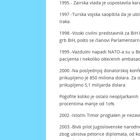
1995.- Zairska vlada je uspostavila 
1997.-Turska vojska saopštila da je u
Iraka.
1998.-Visoki civilni predstavnik za BiH
grb BiH, pošto se članovi Parlamentarn
1999.-Vazdušni napadi NATO-a su u Beo
pacijenta i nekoliko oštećenih ambasad
2000.-Na posljednjoj donatorskoj konfe
prikupljeno je 850 miliona dolara. Za 
prikupljeno 5,1 milijarda dolara.
Pogofite koliko je ostalo neopljačkanih 
procentima manje od 1o%.
2002.-Istočni Timor proglašen je neza
2003.-Bivši pilot Jugoslovenske narodn
zbog ubistva petorice diplomata, od koji