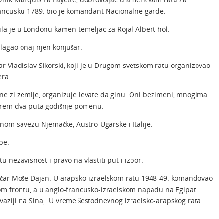
rancusku 1789. bio je komandant Nacionalne garde.
ožila je u Londonu kamen temeljac za Rojal Albert hol.
lagao onaj njen konjušar.
ičar Vladislav Sikorski, koji je u Drugom svetskom ratu organizovao
era.
gne zi zemlje, organizuje levate da ginu. Oni bezimeni, mnogima
barem dva puta godišnje pomenu.
nom savezu Njemačke, Austro-Ugarske i Italije.
be.
tu nezavisnost i pravo na vlastiti put i izbor.
litičar Moše Dajan. U arapsko-izraelskom ratu 1948-49. komandovao
om frontu, a u anglo-francusko-izraelskom napadu na Egipat
nvaziji na Sinaj. U vreme šestodnevnog izraelsko-arapskog rata