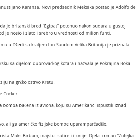
enustijano Karansa. Novi predsednik Meksika postao je Adolfo de
ada je britanski brod “Egipat” potonuo nakon sudara u gustoj
je nosio i zlato i srebro u vrednosti od milion funti.
a u Džedi sa kraljem Ibn Saudom Velika Britanija je priznala
orsku sa dijelom dubrovačkog kotara i nazvala je Pokrajina Boka
ziju na grčko ostrvo Kretu.
oe Cocker.
a bomba bačena iz aviona, koju su Amerikanci ispustili iznad
trvo, ali ga američke fizijske bombe uparamparčadiše.
rista Maks Birbom, majstor satire i ironije. Djela: roman “Zulejka