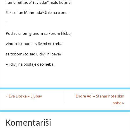
Tamo reč „zob“ i „vladar“ malo ko zna,
čak sultan Mahmuda* žale na tronu.
11
Pod zelenom granom sa korom hleba,
vinom i stihom – više mi ne treba –
sa tobom što sad u divljini pevaš
– i divljina postaje deo neba.
«
Eva Lipska – Ljubav
Endre Adi – Stanar hotelskih
soba
»
Komentariši