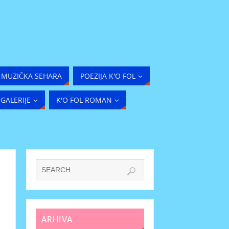
MUZIČKA SEHARA
POEZIJA K'O FOL
GALERIJE
K'O FOL ROMAN
ARHIVA