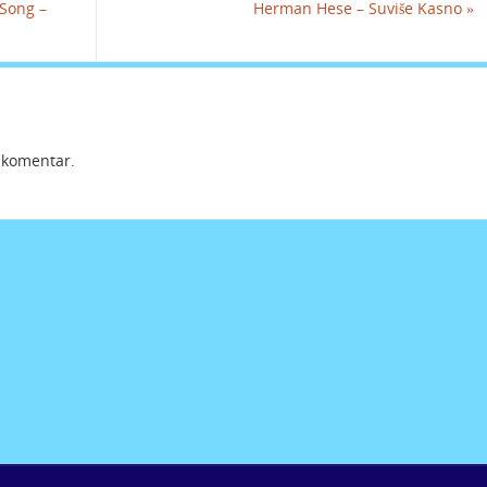
Song –
Herman Hese – Suviše Kasno
»
i komentar.