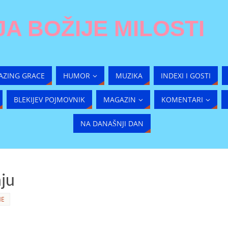
A BOŽIJE MILOSTI
AZING GRACE
HUMOR
MUZIKA
INDEXI I GOSTI
BLEKIJEV POJMOVNIK
MAGAZIN
KOMENTARI
NA DANAŠNJI DAN
nju
ME