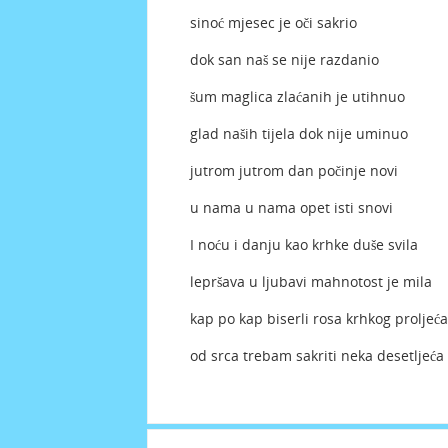
sinoć mjesec je oči sakrio
dok san naš se nije razdanio
šum maglica zlaćanih je utihnuo
glad naših tijela dok nije uminuo
jutrom jutrom dan počinje novi
u nama u nama opet isti snovi
I noću i danju kao krhke duše svila
lepršava u ljubavi mahnotost je mila
kap po kap biserli rosa krhkog proljeća
od srca trebam sakriti neka desetljeća