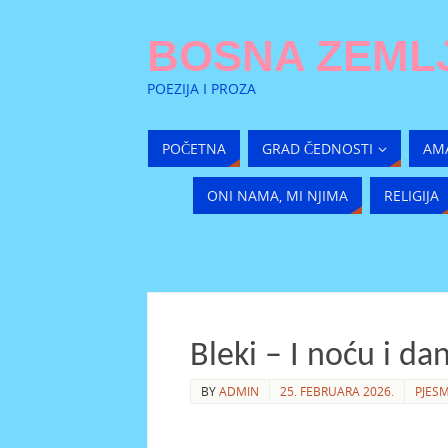
BOSNA ZEMLJ
POEZIJA I PROZA
POČETNA
GRAD ČEDNOSTI
AM
ONI NAMA, MI NJIMA
RELIGIJA
Bleki – I noću i da
BY
ADMIN
25. FEBRUARA 2026.
PJES