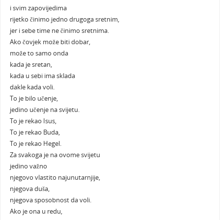
i svim zapovijedima
rijetko činimo jedno drugoga sretnim,
jer i sebe time ne činimo sretnima.
Ako čovjek može biti dobar,
može to samo onda
kada je sretan,
kada u sebi ima sklada
dakle kada voli.
To je bilo učenje,
jedino učenje na svijetu.
To je rekao Isus,
To je rekao Buda,
To je rekao Hegel.
Za svakoga je na ovome svijetu
jedino važno
njegovo vlastito najunutarnjije,
njegova duša,
njegova sposobnost da voli.
Ako je ona u redu,