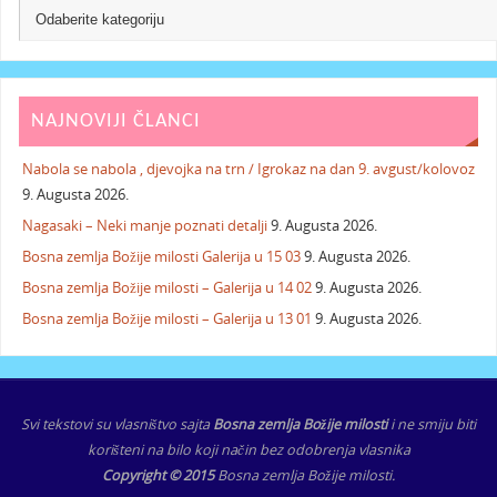
NAJNOVIJI ČLANCI
Nabola se nabola , djevojka na trn / Igrokaz na dan 9. avgust/kolovoz
9. Augusta 2026.
Nagasaki – Neki manje poznati detalji
9. Augusta 2026.
Bosna zemlja Božije milosti Galerija u 15 03
9. Augusta 2026.
Bosna zemlja Božije milosti – Galerija u 14 02
9. Augusta 2026.
Bosna zemlja Božije milosti – Galerija u 13 01
9. Augusta 2026.
Svi tekstovi su vlasništvo sajta
Bosna zemlja Božije milosti
i ne smiju biti
korišteni na bilo koji način bez odobrenja vlasnika
Copyright © 2015
Bosna zemlja Božije milosti.