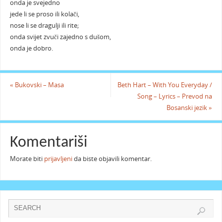
onda je svejedno
jede li se proso ili kolači,
nose li se dragulji ili rite;
onda svijet zvuči zajedno s dušom,
onda je dobro.
«
Bukovski – Masa
Beth Hart – With You Everyday /
Song – Lyrics – Prevod na
Bosanski jezik
»
Komentariši
Morate biti
prijavljeni
da biste objavili komentar.