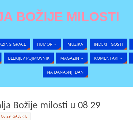
A BOŽIJE MILOSTI
AZING GRACE
HUMOR
MUZIKA
INDEXI I GOSTI
BLEKIJEV POJMOVNIK
MAGAZIN
KOMENTARI
NA DANAŠNJI DAN
ja Božije milosti u 08 29
 O8 29
,
GALERIJE