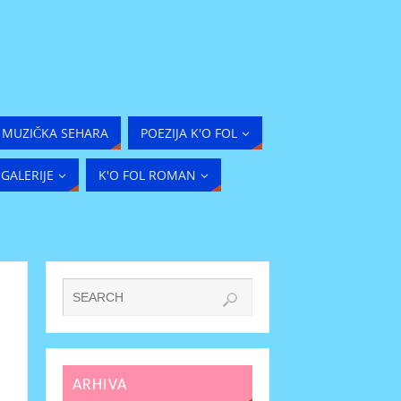
MUZIČKA SEHARA
POEZIJA K'O FOL
GALERIJE
K'O FOL ROMAN
ARHIVA