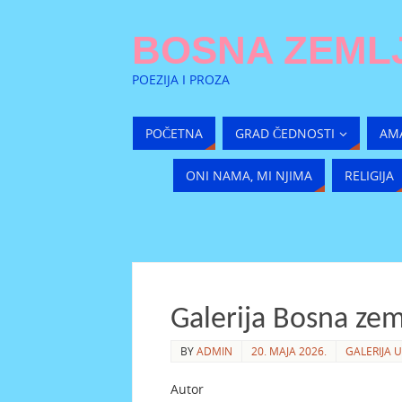
BOSNA ZEMLJ
POEZIJA I PROZA
POČETNA
GRAD ČEDNOSTI
AM
ONI NAMA, MI NJIMA
RELIGIJA
Galerija Bosna zeml
BY
ADMIN
20. MAJA 2026.
GALERIJA U
Autor