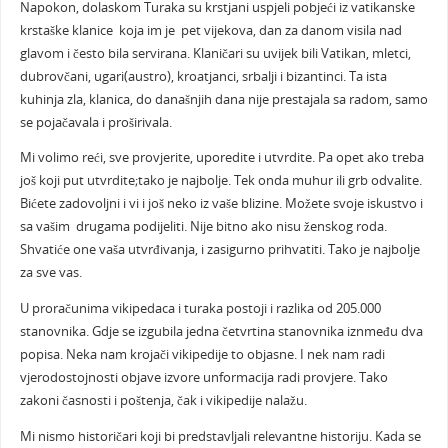
Napokon, dolaskom Turaka su krstjani uspjeli pobjeći iz vatikanske
krstaške klanice koja im je pet vijekova, dan za danom visila nad
glavom i često bila servirana. Klaničari su uvijek bili Vatikan, mletci,
dubrovčani, ugari(austro), kroatjanci, srbalji i bizantinci. Ta ista
kuhinja zla, klanica, do današnjih dana nije prestajala sa radom, samo
se pojačavala i proširivala.
Mi volimo reći, sve provjerite, uporedite i utvrdite. Pa opet ako treba
još koji put utvrdite;tako je najbolje. Tek onda muhur ili grb odvalite.
Bićete zadovoljni i vi i još neko iz vaše blizine. Možete svoje iskustvo i
sa vašim drugama podijeliti. Nije bitno ako nisu ženskog roda.
Shvatiće one vaša utvrđivanja, i zasigurno prihvatiti. Tako je najbolje
za sve vas.
U proračunima vikipedaca i turaka postoji i razlika od 205.000
stanovnika. Gdje se izgubila jedna četvrtina stanovnika iznmeđu dva
popisa. Neka nam krojači vikipedije to objasne. I nek nam radi
vjerodostojnosti objave izvore unformacija radi provjere. Tako
zakoni časnosti i poštenja, čak i vikipedije nalažu.
Mi nismo historičari koji bi predstavljali relevantne historiju. Kada se