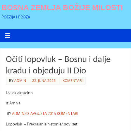
BOSNA ZEMLJA BOŽIJE MILOSTI
POEZIJA I PROZA
Očiti lopovluk – Bosnu i dalje
kradu i objeđuju II Dio
BY
ADMIN
22. JUNA 2025.
KOMENTARI
Uvijek aktuelno
iz Arhiva
BY
ADMIN
30. AVGUSTA 2015.
KOMENTARI
Lopovluk – Prekrajanje historije/ povijseti