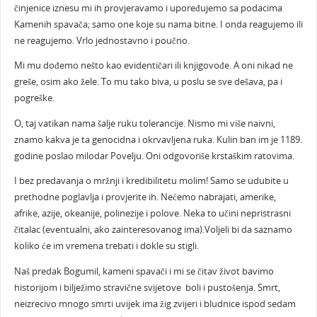
činjenice iznesu mi ih provjeravamo i upoređujemo sa podacima
Kamenih spavača; samo one koje su nama bitne. I onda reagujemo ili
ne reagujemo. Vrlo jednostavno i poučno.
Mi mu dođemo nešto kao evidentičari ili knjigovođe. A oni nikad ne
greše, osim ako žele. To mu tako biva, u poslu se sve dešava, pa i
pogreške.
O, taj vatikan nama šalje ruku tolerancije. Nismo mi više naivni,
znamo kakva je ta genocidna i okrvavljena ruka. Kulin ban im je 1189.
godine poslao milodar Povelju. Oni odgovoriše krstaškim ratovima.
I bez predavanja o mržnji i kredibilitetu molim! Samo se udubite u
prethodne poglavlja i provjerite ih. Nećemo nabrajati, amerike,
afrike, azije, okeanije, polinezije i polove. Neka to učini nepristrasni
čitalac (eventualni, ako zainteresovanog ima).Voljeli bi da saznamo
koliko će im vremena trebati i dokle su stigli.
Naš predak Bogumil, kameni spavači i mi se čitav život bavimo
historijom i bilježimo stravične svijetove boli i pustošenja. Smrt,
neizrecivo mnogo smrti uvijek ima žig zvijeri i bludnice ispod sedam