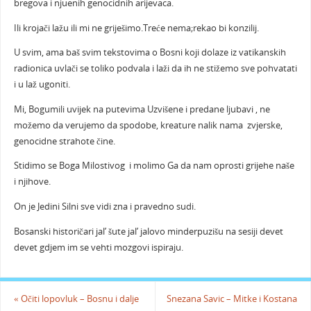
bregova i njuenih genocidnih arijevaca.
Ili krojači lažu ili mi ne griješimo.Treće nema;rekao bi konzilij.
U svim, ama baš svim tekstovima o Bosni koji dolaze iz vatikanskih
radionica uvlači se toliko podvala i laži da ih ne stižemo sve pohvatati
i u laž ugoniti.
Mi, Bogumili uvijek na putevima Uzvišene i predane ljubavi , ne
možemo da verujemo da spodobe, kreature nalik nama zvjerske,
genocidne strahote čine.
Stidimo se Boga Milostivog i molimo Ga da nam oprosti grijehe naše
i njihove.
On je Jedini Silni sve vidi zna i pravedno sudi.
Bosanski historičari jal’ šute jal’ jalovo minderpuzišu na sesiji devet
devet gdjem im se vehti mozgovi ispiraju.
«
Očiti lopovluk – Bosnu i dalje
Snezana Savic – Mitke i Kostana