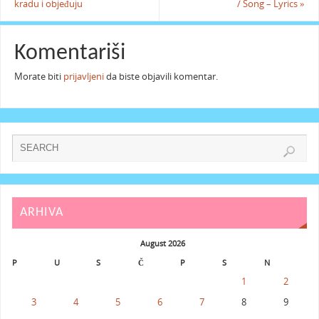
kradu i objeđuju
/ Song – Lyrics
»
Komentariši
Morate biti
prijavljeni
da biste objavili komentar.
ARHIVA
August 2026
P
U
S
Č
P
S
N
1
2
3
4
5
6
7
8
9