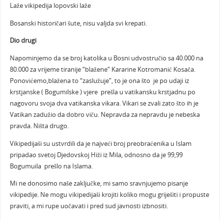
Laže vikipedija lopovski laže
Bosanski historičari šute, nisu valjda svi krepati.
Dio drugi
Napominjemo da se broj katolika u Bosni udvostručio sa 40.000 na
80.000 za vrijeme tiranije “blažene” Kararine Kotromanić Kosača.
Ponovićemo,blažena to “zaslužuje”, to je ona što je po udaji iz
krstjanske ( Bogumilske ) vjere prešla u vatikansku krstjadnu po
nagovoru svoja dva vatikanska vikara. Vikari se zvali zato što ih je
Vatikan zadužio da dobro viču. Nepravda za nepravdu je nebeska
pravda. Ništa drugo.
Vikipedijaši su ustvrdili da je najveći broj preobraćenika u Islam
pripadao svetoj Djedovskoj Hiži iz Mila, odnosno da je 99,99
Bogumuila prešlo na Islama.
Mi ne donosimo naše zaključke, mi samo sravnjujemo pisanje
vikipedije. Ne mogu vikipedijaši krojiti koliko mogu griješiti i propuste
praviti, a mi rupe uočavati i pred sud javnosti izbnositi.