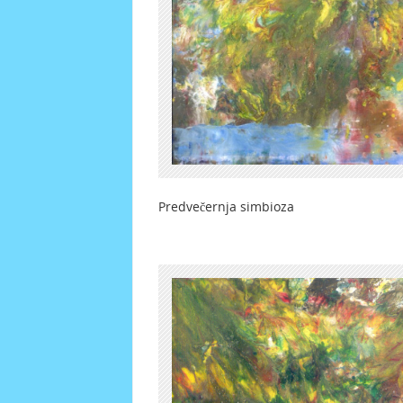
Predvečernja simbioza Dv