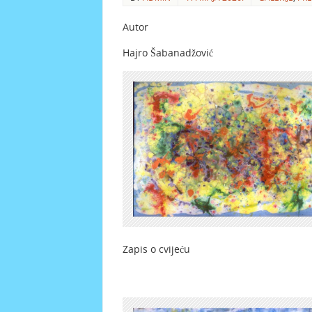
Autor
Hajro Šabanadžović
Zapis o cvijeću 