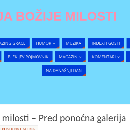
A BOŽIJE MILOSTI
AZING GRACE
HUMOR
MUZIKA
INDEXI I GOSTI
BLEKIJEV POJMOVNIK
MAGAZIN
KOMENTARI
NA DANAŠNJI DAN
 milosti – Pred ponoćna galerija
ETPONOĆNA GALERIJA