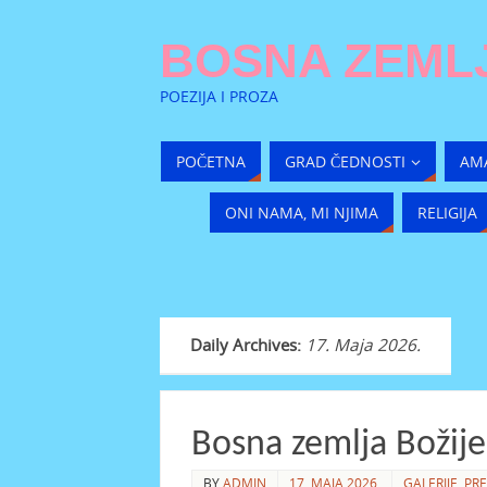
BOSNA ZEMLJ
POEZIJA I PROZA
POČETNA
GRAD ČEDNOSTI
AM
ONI NAMA, MI NJIMA
RELIGIJA
Daily Archives:
17. Maja 2026.
Bosna zemlja Božije
BY
ADMIN
17. MAJA 2026.
GALERIJE
,
PR