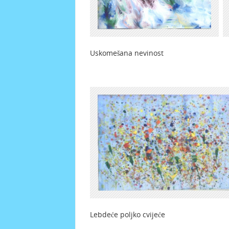
Uskomešana nevinost I
Lebdeće poljko cvije