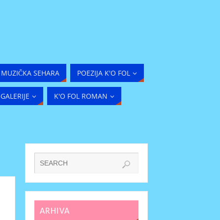
MUZIČKA SEHARA
POEZIJA K'O FOL
GALERIJE
K'O FOL ROMAN
ARHIVA