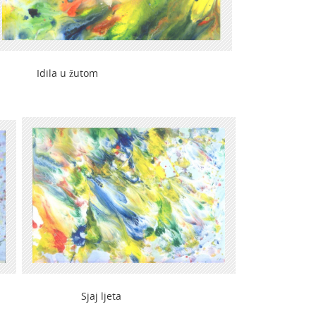
dila u žutom
će Sjaj ljeta